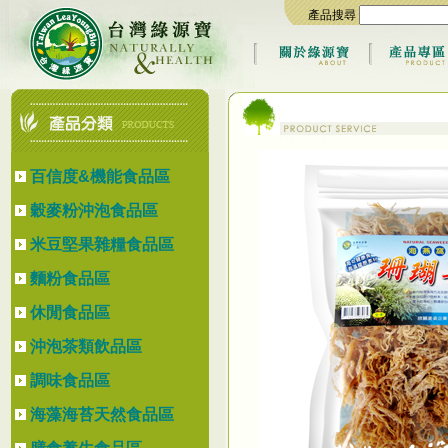
產品搜尋
百信度&機能食品區
穀麥粉沖泡食品區
米豆堅果雜糧食品區
麵粉食品區
休閒食品區
沖泡茶類飲品區
調味食品區
海藻海苔天然食品區