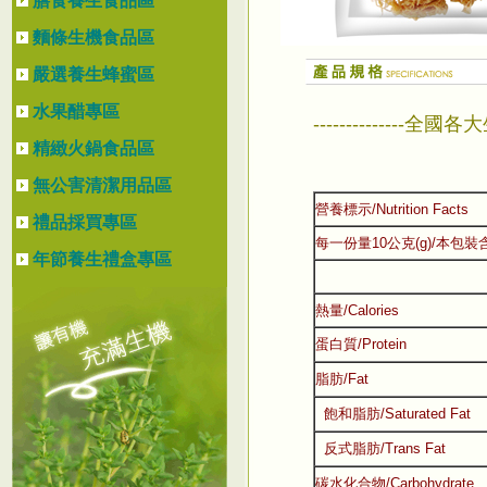
膳食養生食品區
麵條生機食品區
嚴選養生蜂蜜區
水果醋專區
--------------全
精緻火鍋食品區
無公害清潔用品區
營養標示/Nutrition Facts
禮品採買專區
每一份量10公克(g)/本包裝
年節養生禮盒專區
熱量/Calories
蛋白質/Protein
脂肪/Fat
飽和脂肪/Saturated Fat
反式脂肪/Trans Fat
碳水化合物/Carbohydrate