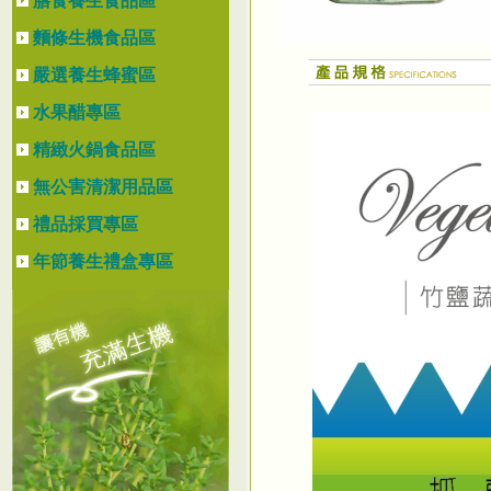
膳食養生食品區
麵條生機食品區
嚴選養生蜂蜜區
水果醋專區
精緻火鍋食品區
無公害清潔用品區
禮品採買專區
年節養生禮盒專區