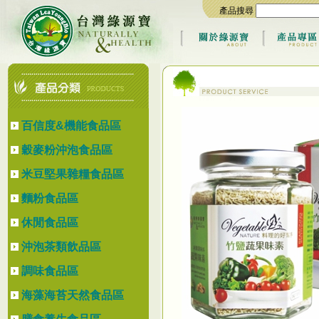
產品搜尋
百信度&機能食品區
穀麥粉沖泡食品區
米豆堅果雜糧食品區
麵粉食品區
休閒食品區
沖泡茶類飲品區
調味食品區
海藻海苔天然食品區